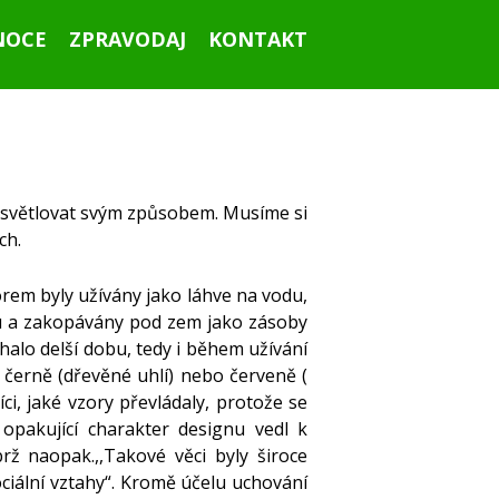
NOCE
ZPRAVODAJ
KONTAKT
ysvětlovat svým způsobem. Musíme si
ch.
Ahoj všichni!
orem byly užívány jako láhve na vodu,
u a zakopávány pod zem jako zásoby
halo delší dobu, tedy i během užívání
 černě (dřevěné uhlí) nebo červeně (
ci, jaké vzory převládaly, protože se
Září 2015
opakující charakter designu vedl k
brž naopak.,,Takové věci byly široce
ociální vztahy“. Kromě účelu uchování