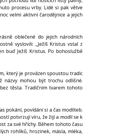
ých pochodů lidí nosících listy palmy,
muto procesu vrby. Lidé si pak větve
oc velmi aktivní čarodějnice a jejich
krásně oblečené do jejich národních
ě vyslovili: ,,Ježíš Kristus vstal z
en buď Ježíš Kristus. Po bohoslužbě
em, který je provázen spoustou tradic
ž názvy mohou být trochu odlišné.
 bez těsta. Tradičním tvarem tohoto
čas pokání, povídání si a čas modliteb.
tí potvrzují víru, že žijí a modlí se k
lost za své hříchy. Během tohoto času
alých rohlíků, hrozinek, másla, mléka,