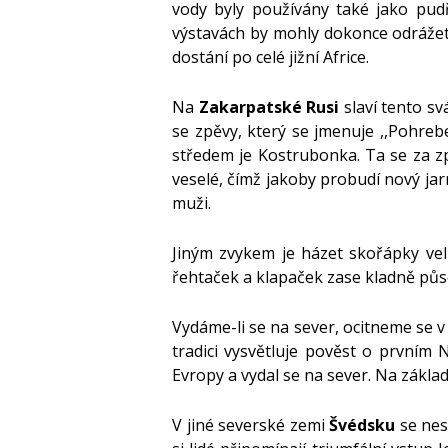
vody byly používány také jako pudř
výstavách by mohly dokonce odrážet t
dostání po celé jižní Africe.
Na
Zakarpatské Rusi
slaví tento svá
se zpěvy, který se jmenuje ,,Pohreb
středem je Kostrubonka. Ta se za zp
veselé, čímž jakoby probudí nový ja
muži.
Jiným zvykem je házet skořápky vel
řehtaček a klapaček zase kladně půso
Vydáme-li se na sever, ocitneme se 
tradici vysvětluje pověst o prvním
Evropy a vydal se na sever. Na zákla
V jiné severské zemi
Švédsku
se nes