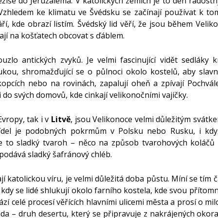
Ježíše do Jeruzaléma. V katolických zemích je to den radostn
 Vzhledem ke klimatu ve Švédsku se začínají používat k to
í, kde obrazí listím. Švédský lid věří, že jsou během Velikon
étají na košťatech obcovat s ďáblem.
zlo antických zvyků. Je velmi fascinující vidět sedláky 
ou, shromažďující se o půlnoci okolo kostelů, aby slavnostn
kopcích nebo na rovinách, zapalují oheň a zpívají Pochvál
 do svých domovů, kde cinkají velikonočními vajíčky.
vropy, tak i v
Litvě
, jsou Velikonoce velmi důležitým svátk
 jídel je podobných pokrmům v Polsku nebo Rusku, i kdy
: je to sladký tvaroh – něco na způsob tvarohových koláčů
 podává sladký šafránový chléb.
ají katolickou víru, je velmi důležitá doba půstu. Míní se tím 
dy se lidé shlukují okolo farního kostela, kde svou přítomnos
zí celé procesí věřících hlavními ulicemi města a prosí o mi
otada – druh desertu, který se připravuje z nakrájených okor