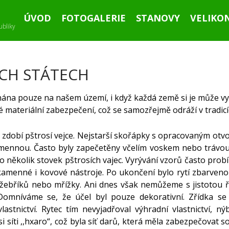
ÚVOD
FOTOGALERIE
STANOVY
VELIKO
ubliky
ÝCH STÁTECH
nána pouze na našem území, i když každá země si je může v
 materiální zabezpečení, což se samozřejmě odráží v tradicí
t zdobí pštrosí vejce. Nejstarší skořápky s opracovaným otv
amennou. Často byly zapečetěny včelím voskem nebo trávo
o několik stovek pštrosích vajec. Vyrývání vzorů často probí
kamenné i kovové nástroje. Po ukončení bylo rytí zbarveno
 žebříků nebo mřížky. Ani dnes však nemůžeme s jistotou ří
omníváme se, že účel byl pouze dekorativní. Zřídka se 
stnictví. Rytec tím nevyjadřoval výhradní vlastnictví, ný
 síti ,,hxaro“, což byla síť darů, která měla zabezpečovat s