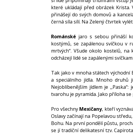
si lidé připomínají triumfální vstup 
které ukládají před obrázek Krista.
přinášejí do svých domovů a kancelář
černá síla sílí. Na Zelený čtvrtek vyl
Románské
jaro s sebou přináší kou
kostýmů, se zapálenou svíčkou v ruk
mrtvých“. Všude okolo kostelů, na 
odcházejí lidé se zapálenými svíčkami
Tak jako v mnoha státech východní E
a speciálního jídla. Mnoho druhů
Nejoblíbenějším jídlem je ,,Paska“
tvarohu je pyramida. Jako příloha se
Pro všechny
Mexičany
, kteří vyznáv
Oslavy začínají na Popelavou středu, k
Bohu. Na první pondělí půstu, prochá
se jí tradiční delikatesní tzv. Capir