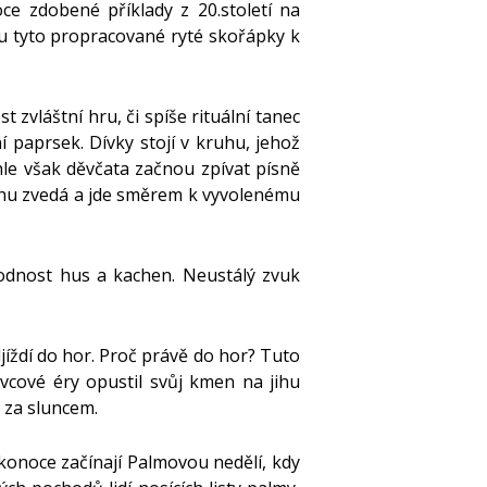
ce zdobené příklady z 20.století na
Nezařazené
sou tyto propracované ryté skořápky k
t zvláštní hru, či spíše rituální tanec
Přihlásit se
 paprsek. Dívky stojí v kruhu, jehož
Zdroj kanálů (příspěvky)
hle však děvčata začnou zpívat písně
ruhu zvedá a jde směrem k vyvolenému
Kanál komentářů
Česká lokalizace
lodnost hus a kachen. Neustálý zvuk
djíždí do hor. Proč právě do hor? Tuto
vcové éry opustil svůj kmen na jihu
 za sluncem.
konoce začínají Palmovou nedělí, kdy