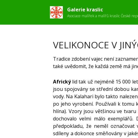
Galerie kraslic
Asociace malířek a malířů kraslic České rep
VELIKONOCE V JIN
Tradice zdobení vajec není zazname
také uvědomit, že každá země má jiné
Africký
lid tak už nejméně 15 000 le
jsou spojovány se střední dobou k
vody. Na Kalahari bylo takto nalezen
po jeho vyrobení. Používali k tomu 
hlína). Vzory jsou většinou ve tvaru
dochovalo velmi málo exemplářů. D
předpokladu, že neměl označovat vla
sdíleny a dokonce směňovány v jakési