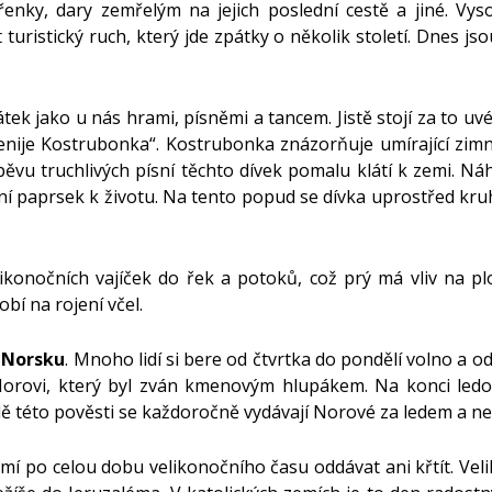
enky, dary zemřelým na jejich poslední cestě a jiné. Vyso
uristický ruch, který jde zpátky o několik století. Dnes j
tek jako u nás hrami, písněmi a tancem. Jistě stojí za to uvés
enije Kostrubonka“. Kostrubonka znázorňuje umírající zimní
ěvu truchlivých písní těchto dívek pomalu klátí k zemi. Ná
rní paprsek k životu. Na tento popud se dívka uprostřed k
ikonočních vajíček do řek a potoků, což prý má vliv na p
bí na rojení včel.
v
Norsku
. Mnoho lidí si bere od čtvrtka do pondělí volno a o
 Norovi, který byl zván kmenovým hlupákem. Na konci ledo
dě této pověsti se každoročně vydávají Norové za ledem a ne
mí po celou dobu velikonočního času oddávat ani křtít. Veli