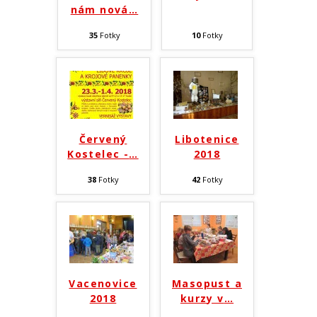
nám nová
…
35
Fotky
10
Fotky
Červený
Libotenice
Kostelec -
…
2018
38
Fotky
42
Fotky
Vacenovice
Masopust a
2018
kurzy v
…