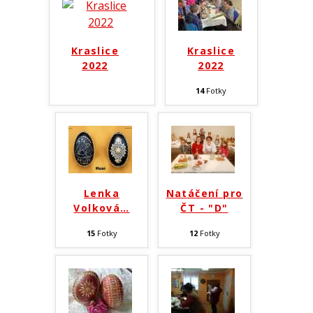
Ahoj všichni!
Kraslice
Kraslice
2022
2022
14
Fotky
Září 2015
Lenka
Natáčení pro
Volková
…
ČT - "D"
Nezařazené
15
Fotky
12
Fotky
Přihlásit se
Zdroj kanálů (příspěvky)