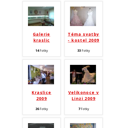
Galerie
Téma svatby
kraslic
- kostel 2009
14
Fotky
33
Fotky
Kraslice
Velikonoce v
2009
Linzi 2009
26
Fotky
7
Fotky