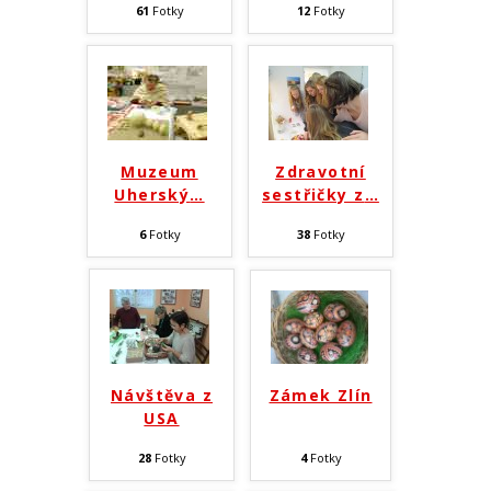
61
Fotky
12
Fotky
Muzeum
Zdravotní
Uherský
…
sestřičky z
…
6
Fotky
38
Fotky
Návštěva z
Zámek Zlín
USA
28
Fotky
4
Fotky