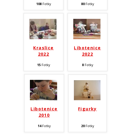
108
Fotky
80
Fotky
Kraslice
Libotenice
2022
2022
15
Fotky
8
Fotky
Libotenice
Figurky
2010
14
Fotky
20
Fotky