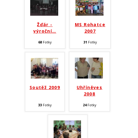
Žďár -
MS Rohatce
výroční
…
2007
68
Fotky
31
Fotky
Soutěž 2009
Uhříněves
2008
33
Fotky
24
Fotky