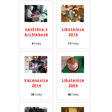
návštěva v
Libotenice
Archlebově
2016
6
Fotky
17
Fotky
Vacenovice
Libotenice
2014
2004
38
Fotky
68
Fotky