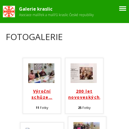
Galerie kraslic
Asociace malířek a malířů kraslic České republiky
FOTOGALERIE
ÚVOD
Fotogalerie
Stanovy
Velikonoce
Zpravodaj
Výroční
200 let
Kontakt
schůze
…
novoveských
…
11
Fotky
25
Fotky