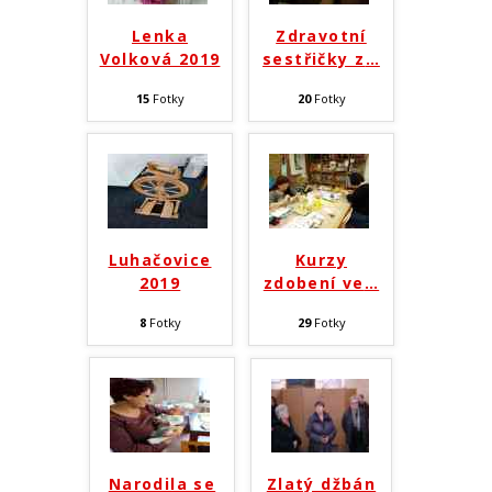
Kanál komentářů
Lenka
Zdravotní
Volková 2019
sestřičky z
…
Česká lokalizace
15
Fotky
20
Fotky
Luhačovice
Kurzy
2019
zdobení ve
…
8
Fotky
29
Fotky
Narodila se
Zlatý džbán