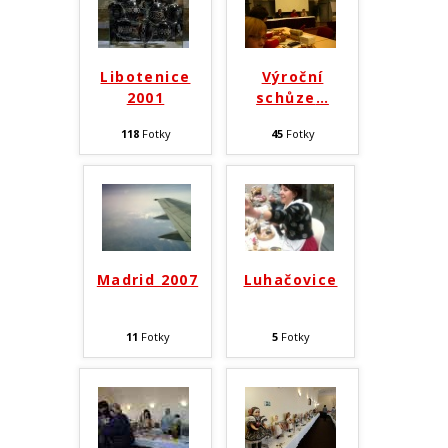
Libotenice
Výroční
2001
schůze
…
118
Fotky
45
Fotky
Madrid 2007
Luhačovice
11
Fotky
5
Fotky