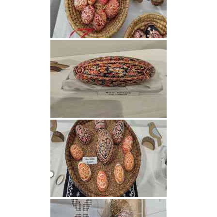
Ahoj všichni!
Září 2015
Nezařazené
Přihlásit se
Zdroj kanálů (příspěvky)
Kanál komentářů