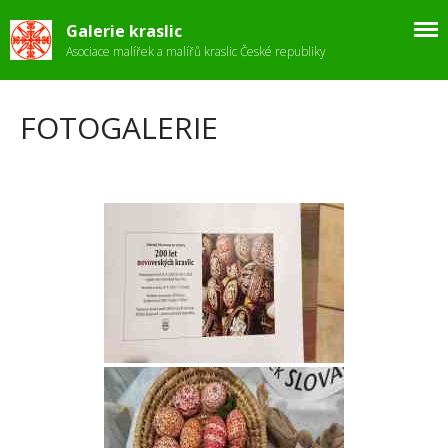
Galerie kraslic
Asociace malířek a malířů kraslic České republiky
FOTOGALERIE
ÚVOD
Fotogalerie
Stanovy
Velikonoce
Zpravodaj
Kontakt