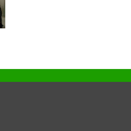
Nezařazené
Přihlásit se
Zdroj kanálů (příspěvky)
Kanál komentářů
Česká lokalizace