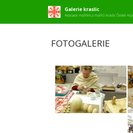
Galerie kraslic
Asociace malířek a malířů kraslic České rep
FOTOGALERIE