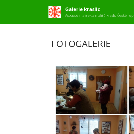
Galerie kraslic
Asociace malířek a malířů kraslic České rep
FOTOGALERIE