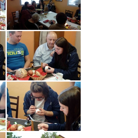
Nezařazené
Přihlásit se
Zdroj kanálů (příspěvky)
Kanál komentářů
Česká lokalizace