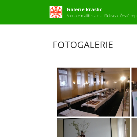
Galerie kraslic
Asociace malířek a malířů kraslic České rep
FOTOGALERIE