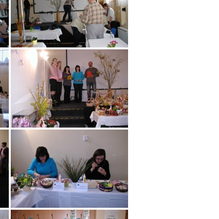
Září 2015
Nezařazené
Přihlásit se
Zdroj kanálů (příspěvky)
Kanál komentářů
Česká lokalizace