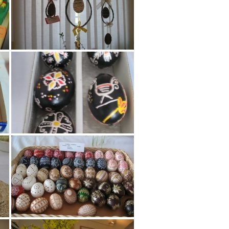
Nezařazené
Přihlásit se
Zdroj kanálů (příspěvky)
Kanál komentářů
Česká lokalizace