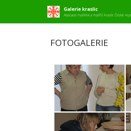
Galerie kraslic
Asociace malířek a malířů kraslic České rep
FOTOGALERIE