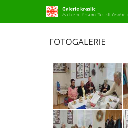
Galerie kraslic
Asociace malířek a malířů kraslic České rep
FOTOGALERIE