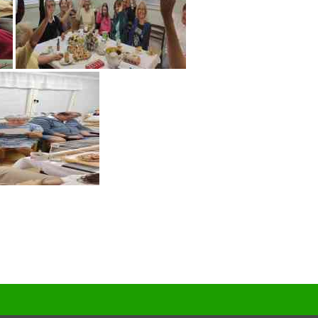
Nezařazené
Přihlásit se
Zdroj kanálů (příspěvky)
Kanál komentářů
Česká lokalizace