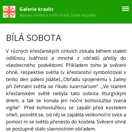
Galerie kraslic
Asociace malířek a malířů kraslic České republiky
ÚVOD
Fotogalerie
Stanovy
BÍLÁ SOBOTA
Velikonoce
V různých křesťanských církvích získala během staletí
Zpravodaj
odlišnou tvářnost a mnohé z obřadů přešly do
Kontakt
všeobecného podvědomí. Příkladem toho je svěcení
ohně, respektive světla (v křesťanství symbolizoval v
tento den pálení Jidáše).,,Obřadu spojenému s žalmy
při žehnání světla se říkalo lucernarium“. ,,Ve starém
křesťanském světě nebyla tato sobota liturgickým
dnem, a tak se konala jen noční bohoslužba zvaná
vigilie“. Před bohoslužbou se zapálil před kostelem
oheň, posvětil se, od něj se zapálila velikonoční svíce a
Ahoj všichni!
pomocí ní se světlo přeneslo do kostela. Svěcení ohně
se postupně stalo slavnostním obřadem.