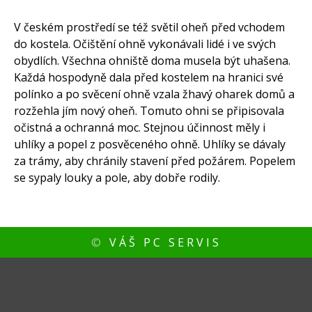
V českém prostředí se též světil oheň před vchodem
do kostela. Očištění ohně vykonávali lidé i ve svých
obydlích. Všechna ohniště doma musela být uhašena.
Každá hospodyně dala před kostelem na hranici své
Září 2015
polínko a po svěcení ohně vzala žhavý oharek domů a
rozžehla jím nový oheň. Tomuto ohni se připisovala
očistná a ochranná moc. Stejnou účinnost měly i
Nezařazené
uhlíky a popel z posvěceného ohně. Uhlíky se dávaly
za trámy, aby chránily stavení před požárem. Popelem
se sypaly louky a pole, aby dobře rodily.
Přihlásit se
Zdroj kanálů (příspěvky)
©
VÁŠ PC SERVIS
Kanál komentářů
Česká lokalizace