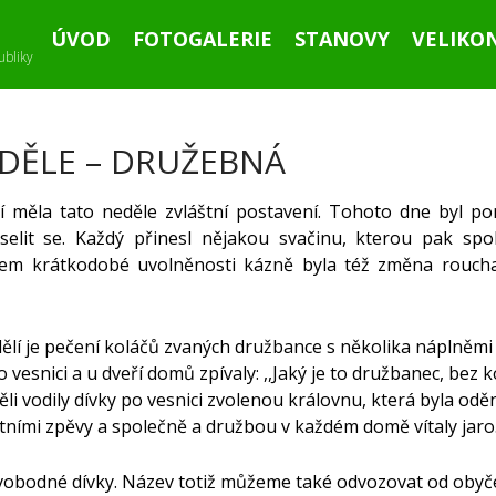
ÚVOD
FOTOGALERIE
STANOVY
VELIKO
ubliky
DĚLE – DRUŽEBNÁ
ví měla tato neděle zvláštní postavení. Tohoto dne byl p
selit se. Každý přinesl nějakou svačinu, kterou pak spo
m krátkodobé uvolněnosti kázně byla též změna roucha 
í je pečení koláčů zvaných družbance s několika náplněmi –
o vesnici a u dveří domů zpívaly: ,,Jaký je to družbanec, bez 
děli vodily dívky po vesnici zvolenou královnu, která byla o
štními zpěvy a společně a družbou v každém domě vítaly jaro
 svobodné dívky. Název totiž můžeme také odvozovat od obyč