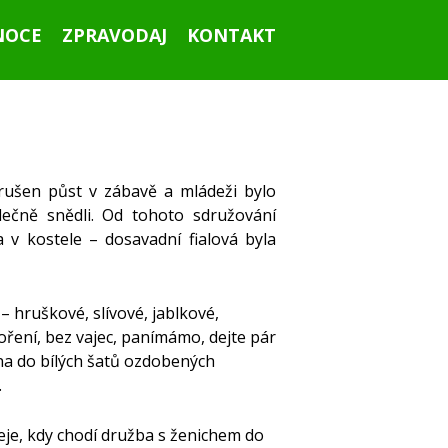
NOCE
ZPRAVODAJ
KONTAKT
orušen půst v zábavě a mládeži bylo
Ahoj všichni!
lečně snědli. Od tohoto sdružování
v kostele – dosavadní fialová byla
 hruškové, slívové, jablkové,
koření, bez vajec, panímámo, dejte pár
děna do bílých šatů ozdobených
Září 2015
.
eje, kdy chodí družba s ženichem do