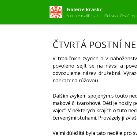
Galerie kraslic
Asociace malířek a malířů kraslic České rep
ČTVRTÁ POSTNÍ NE
V tradičních zvycích a v náboženst
povoleno sejít se na návsi a pove
odvozujeme název družebná. Výraze
nahrazena růžovou.
Dalším zvykem spojeným s touto neděl
makové či tvarohové. Děti je nosily p
vajec“. V některých krajích o tuto ne
červenými stuhami. Provázely ji zvlá
Velmi důležitá byla tato neděle pro