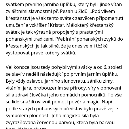
svátkem prvního jarního úplňku, který byl i jinde vítán
zvláštními slavnostmi př. Pesah u Židů. ,,Pod vlivem
křesťanství je však tento svátek zasvěcen připomenutí
umučení a vzkříšení Krista“. Málokterý křesťanský
svátek je tak výrazně propojený s prastarými
Září 2015
pohanskými tradicemi. Přebírání pohanských zvyků do
křesťanských je tak silné, že je dnes velmi těžké
vystopovat pravé kořeny svátků.
Nezařazené
Velikonoce jsou tedy pohyblivými svátky a od 6. století
se slaví v neděli následující po prvním jarním úplňku.
Byly vždy oslavou jarního slunovratu, zániku zimy,
vítáním jara, probouzením se přírody, víry v obnovení
Přihlásit se
sil a zdraví člověka i jeho domácích pomocníků. To vše
Zdroj kanálů (příspěvky)
se lidé snažili ovlivnit pomocí pověr a magie. Např.
Kanál komentářů
podle starých pohanských představ bylo právě vejce
Česká lokalizace
symbolem plodnosti. Jeho magická síla byla
zvýrazňována červenou barvou, která byla barvou