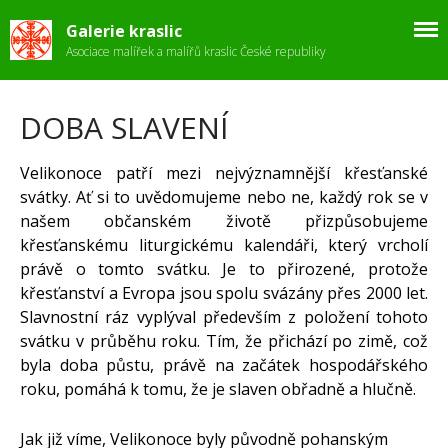
Galerie kraslic
Asociace malířek a malířů kraslic České republiky
ÚVOD
Fotogalerie
DOBA SLAVENÍ
Stanovy
Velikonoce
Velikonoce patří mezi nejvýznamnější křesťanské
Zpravodaj
svátky. Ať si to uvědomujeme nebo ne, každý rok se v
Kontakt
našem občanském životě přizpůsobujeme
křesťanskému liturgickému kalendáři, který vrcholí
právě o tomto svátku. Je to přirozené, protože
křesťanství a Evropa jsou spolu svázány přes 2000 let.
Slavnostní ráz vyplýval především z položení tohoto
svátku v průběhu roku. Tím, že přichází po zimě, což
byla doba půstu, právě na začátek hospodářského
roku, pomáhá k tomu, že je slaven obřadně a hlučně.
Ahoj všichni!
Jak již víme, Velikonoce byly původně pohanským