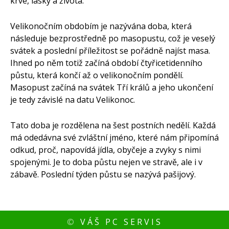
krve, lásky a života.
Velikonočním obdobím je nazývána doba, která
následuje bezprostředně po masopustu, což je veselý
svátek a poslední příležitost se pořádně najíst masa.
Ihned po něm totiž začíná období čtyřicetidenního
půstu, která končí až o velikonočním pondělí.
Masopust začíná na svátek Tří králů a jeho ukončení
je tedy závislé na datu Velikonoc.
Tato doba je rozdělena na šest postních nedělí. Každá
má odedávna své zvláštní jméno, které nám připomíná
odkud, proč, napovídá jídla, obyčeje a zvyky s nimi
spojenými. Je to doba půstu nejen ve stravě, ale i v
zábavě. Poslední týden půstu se nazývá pašijový.
©
VÁŠ PC SERVIS